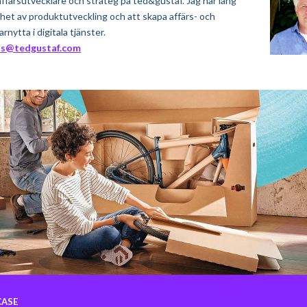
 affärsutvecklare och strateg på ted&gustaf. Jag har lång
het av produktutveckling och att skapa affärs- och
rnytta i digitala tjänster.
as@tedgustaf.com
ASE