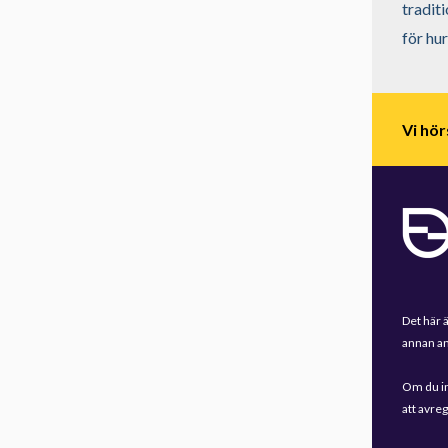
tradit
för hu
Vi hör
Det här 
annan an
Om du in
att avre