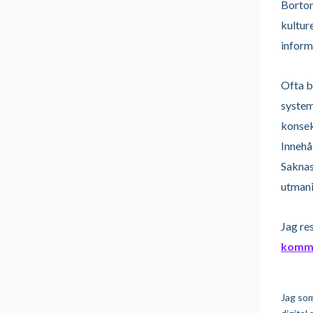
Bortom
kultur
inform
Ofta b
system
konsek
Innehå
Saknas
utmani
Jag re
kommu
Jag som