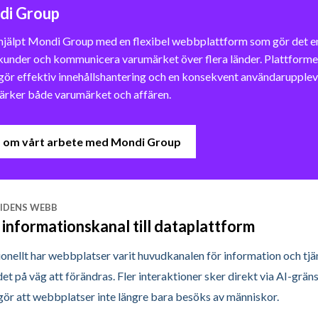
di Group
 hjälpt Mondi Group med en flexibel webbplattform som gör det e
 kunder och kommunicera varumärket över flera länder. Plattform
gör effektiv innehållshantering och en konsekvent användarupplev
ärker både varumärket och affären.
 om vårt arbete med Mondi Group
IDENS WEBB
 informationskanal till dataplattform
ionellt har webbplatser varit huvudkanalen för information och tjä
et på väg att förändras. Fler interaktioner sker direkt via AI-gräns
 gör att webbplatser inte längre bara besöks av människor.