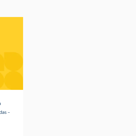
m
ndas –