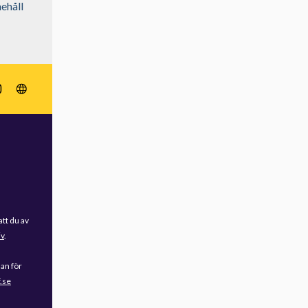
nehåll
att du av
iv
.
dan för
.se