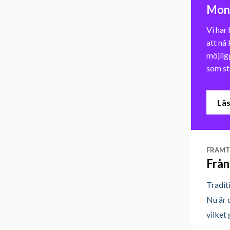
Mon
Vi har
att nå
möjlig
som st
Läs
FRAMT
Från
Tradit
Nu är d
vilket