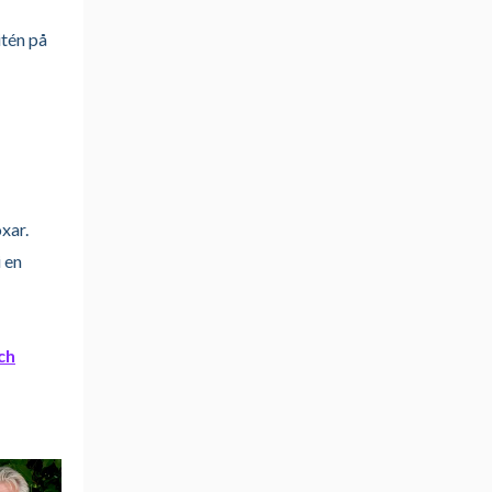
itén på
xar.
 en
ch