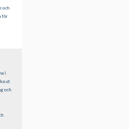
e och
 för
a i
ka ut
ag och
ch