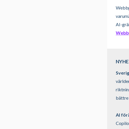
Webbpl
varumä
AI-grä
Webbp
NYHE
Sverig
världe
riktni
bättre 
AI för
Copilo