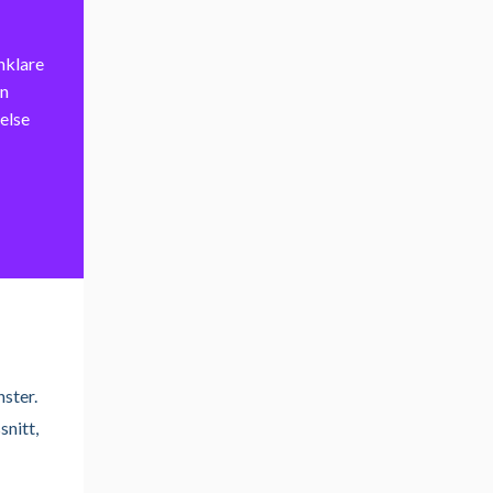
nklare
en
else
nster.
snitt,