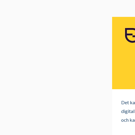
Det ka
digital
och ka