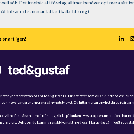
ionell sök. Det innebär att företag alltmer behöver optimera sitt in
r AI tolkar och sammanfattar. (källa: hbr.org)
s snart igen!
är ett nyhetsbrev från oss på ted&gustaf. Du får det eftersom du är kund hos oss eller 
ledning valt att prenumerera på nyhetsbrevet. Du hittar
tidigare nyhetsbrev i vårt ark
te vill ha fler såna här mail från oss, klicka på länken "Avsluta prenumeration" här ne
gistrera dig. Behöver du komma i snabb kontakt med oss. Hör av dig på
info@tedgustaf