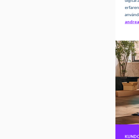
digital
erfaren
använda
andre
KUNDC