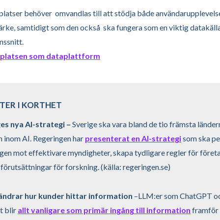
atser behöver omvandlas till att stödja både användarupplevels
rke, samtidigt som den också ska fungera som en viktig datakälla
nssnitt.
latsen som dataplattform
TER I KORTHET
es nya AI-strategi –
Sverige ska vara bland de tio främsta ländern
n inom AI. Regeringen har
presenterat en AI-strategi
som ska pe
ngen mot effektivare myndigheter, skapa tydligare regler för föret
förutsättningar för forskning. (
källa:
regeringen.se)
ändrar hur kunder hittar information
–LLM:er som ChatGPT o
t blir
allt vanligare som primär ingång till information
framför